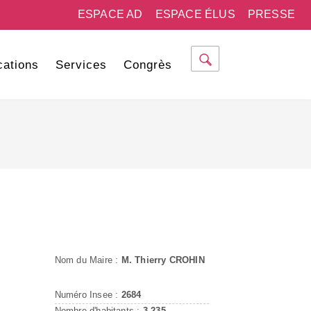
ESPACE AD
ESPACE ÉLUS
PRESSE
cations
Services
Congrès
Nom du Maire :
M. Thierry CROHIN
Numéro Insee :
2684
Nombre d'habitants :
3 235