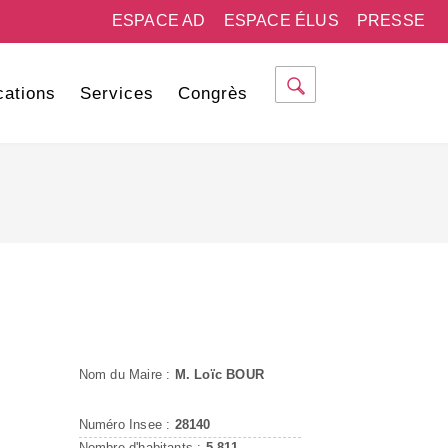
ESPACE AD
ESPACE ÉLUS
PRESSE
cations
Services
Congrès
Nom du Maire :
M. Loïc BOUR
Numéro Insee :
28140
Nombre d'habitants :
5 811