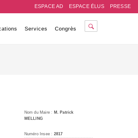
ESPACE AD
ESPACE ÉLUS
PRESSE
cations
Services
Congrès
Nom du Maire :
M. Patrick
MELLING
Numéro Insee :
2817