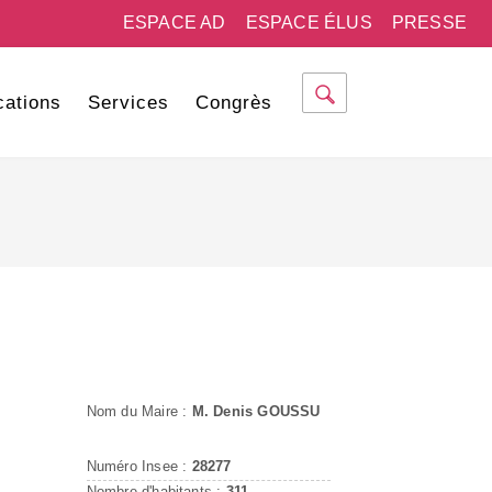
ESPACE AD
ESPACE ÉLUS
PRESSE
cations
Services
Congrès
Nom du Maire :
M. Denis GOUSSU
Numéro Insee :
28277
Nombre d'habitants :
311