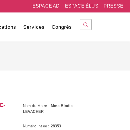
ESPACE AD
ESPACE ÉLUS
PRESSE
cations
Services
Congrès
E-
Nom du Maire :
Mme Elodie
LEVACHER
Numéro Insee :
28353