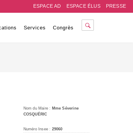
ESPACE AD
ESPACE ÉLUS
PRESSE
cations
Services
Congrès
Nom du Maire :
Mme Séverine
COSQUÉRIC
Numéro Insee :
29060