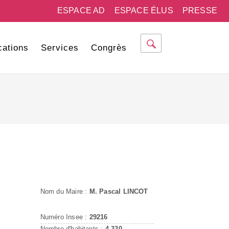
ESPACE AD
ESPACE ÉLUS
PRESSE
cations
Services
Congrès
Nom du Maire :
M. Pascal LINCOT
Numéro Insee :
29216
Nombre d'habitants :
4 330