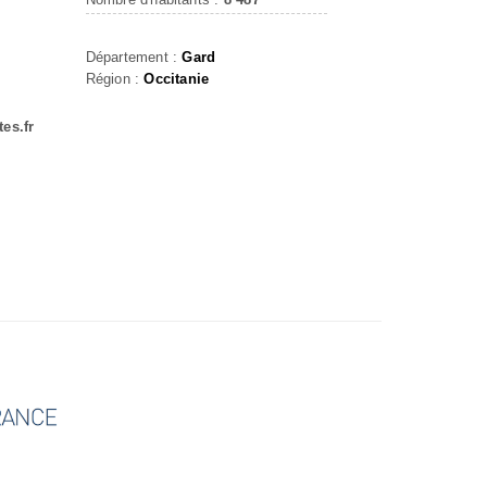
Département :
Gard
Région :
Occitanie
es.fr