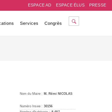
ESPACE AD
ESPACE ÉLUS
PRESSE
cations
Services
Congrès
Nom du Maire :
M. Rémi NICOLAS
Numéro Insee :
30156
Nombre d'habitants :
8 487