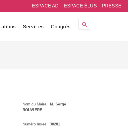
ESPACE AD
ESPACE ÉLUS
PRESSE
cations
Services
Congrès
-
Nom du Maire :
M. Serge
ROUVIERE
Numéro Insee :
30281