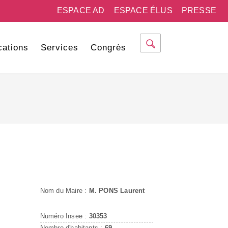
ESPACE AD
ESPACE ÉLUS
PRESSE
cations
Services
Congrès
Nom du Maire :
M. PONS Laurent
Numéro Insee :
30353
Nombre d'habitants :
69