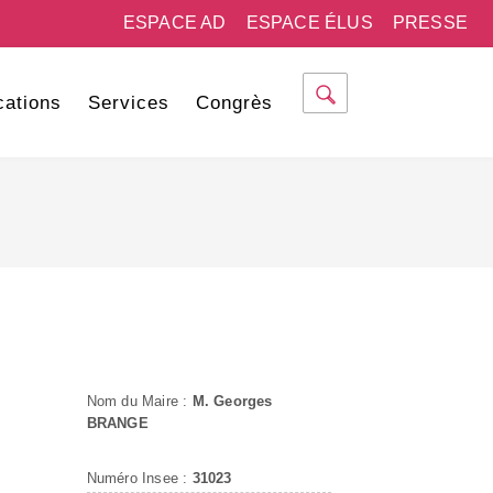
ESPACE AD
ESPACE ÉLUS
PRESSE
cations
Services
Congrès
Nom du Maire :
M. Georges
BRANGE
Numéro Insee :
31023