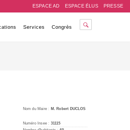
ESPACE AD
ESPACE ÉLUS
PRESSE
cations
Services
Congrès
Nom du Maire :
M. Robert DUCLOS
Numéro Insee :
31115
Nombre d'habitants :
60