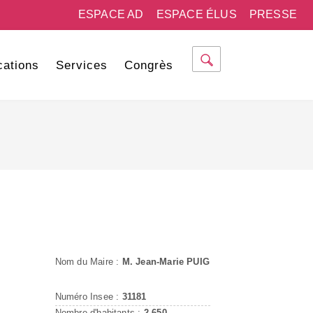
ESPACE AD
ESPACE ÉLUS
PRESSE
cations
Services
Congrès
Nom du Maire :
M. Jean-Marie PUIG
Numéro Insee :
31181
Nombre d'habitants :
2 650