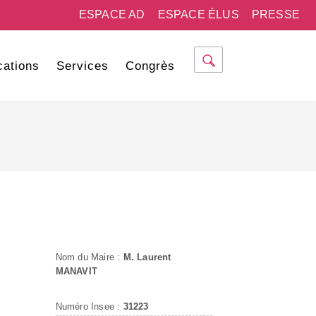
ESPACE AD
ESPACE ÉLUS
PRESSE
cations
Services
Congrès
Nom du Maire :
M. Laurent
MANAVIT
Numéro Insee :
31223