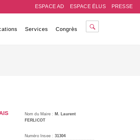
ESPACE AD
ESPACE ÉLUS
PRESSE
cations
Services
Congrès
AIS
Nom du Maire :
M. Laurent
FERLICOT
Numéro Insee :
31304