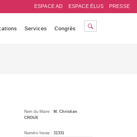
ESPACE AD
ESPACE ÉLUS
PRESSE
cations
Services
Congrès
Nom du Maire :
M. Christian
CROUX
Numéro Insee :
31331