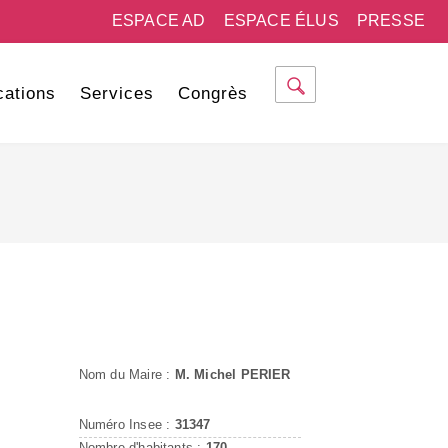
ESPACE AD
ESPACE ÉLUS
PRESSE
cations
Services
Congrès
Nom du Maire :
M. Michel PERIER
Numéro Insee :
31347
Nombre d'habitants :
170