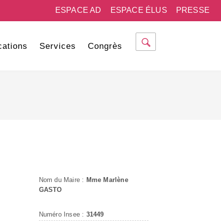
ESPACE AD
ESPACE ÉLUS
PRESSE
cations
Services
Congrès
Nom du Maire :
Mme Marlène
GASTO
Numéro Insee :
31449