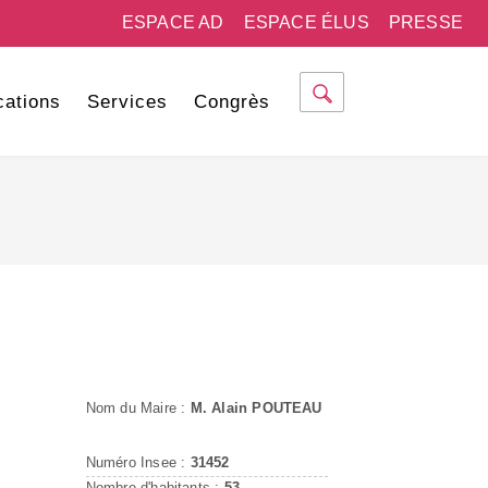
ESPACE AD
ESPACE ÉLUS
PRESSE
cations
Services
Congrès
Nom du Maire :
M. Alain POUTEAU
Numéro Insee :
31452
Nombre d'habitants :
53