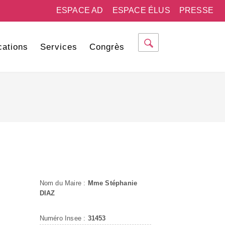
ESPACE AD
ESPACE ÉLUS
PRESSE
cations
Services
Congrès
Nom du Maire :
Mme Stéphanie
DIAZ
Numéro Insee :
31453