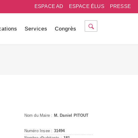
ESPACE AD
ESPACE ÉLUS
PRESSE
cations
Services
Congrès
Nom du Maire :
M. Daniel PITOUT
Numéro Insee :
31494
Nombre d'habitants :
181