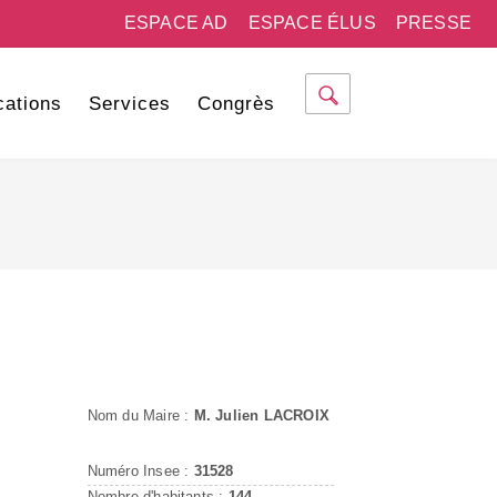
ESPACE AD
ESPACE ÉLUS
PRESSE
cations
Services
Congrès
Nom du Maire :
M. Julien LACROIX
Numéro Insee :
31528
Nombre d'habitants :
144