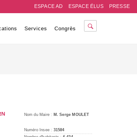
ESPACE AD
ESPACE ÉLUS
PRESSE
cations
Services
Congrès
RN
Nom du Maire :
M. Serge MOULET
Numéro Insee :
31584
Nombre d'habitants :
6 424