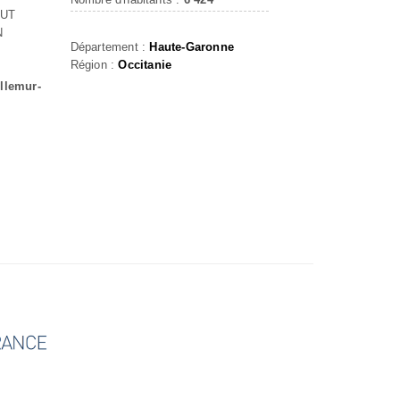
AUT
N
Département :
Haute-Garonne
Région :
Occitanie
illemur-