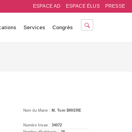
ESPACE AD
ESPACE ÉLUS
PRESSE
cations
Services
Congrès
Nom du Maire :
M. Tom BRIERE
Numéro Insee :
34072
Nombre d'habitants :
28