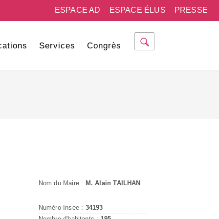
ESPACE AD
ESPACE ÉLUS
PRESSE
cations
Services
Congrès
Nom du Maire :
M. Alain TAILHAN
Numéro Insee :
34193
Nombre d'habitants :
195