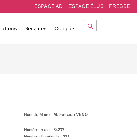
ESPACE AD
ESPACE ÉLUS
PRESSE
cations
Services
Congrès
Nom du Maire :
M. Félicien VENOT
Numéro Insee :
34233
Nombre d'habitants :
214