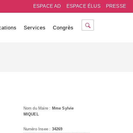
ESPACE AD
ESPACE ÉLUS
PRESSE
cations
Services
Congrès
Nom du Maire :
Mme Sylvie
MIQUEL
Numéro Insee :
34269