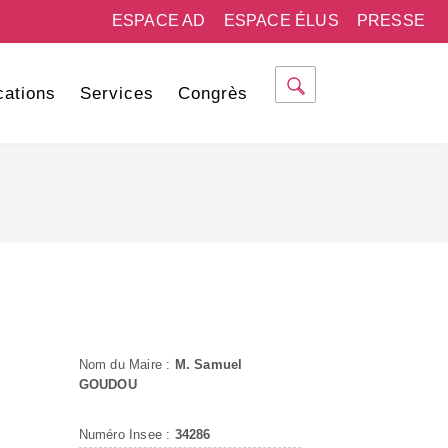
ESPACE AD
ESPACE ÉLUS
PRESSE
cations
Services
Congrès
Nom du Maire :
M. Samuel
GOUDOU
Numéro Insee :
34286