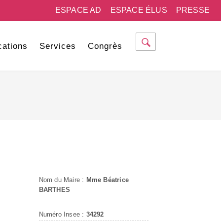
ESPACE AD
ESPACE ÉLUS
PRESSE
cations
Services
Congrès
Nom du Maire :
Mme Béatrice
BARTHES
Numéro Insee :
34292