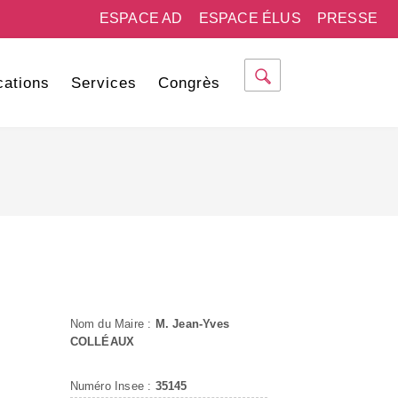
ESPACE AD
ESPACE ÉLUS
PRESSE
cations
Services
Congrès
Nom du Maire :
M. Jean-Yves
COLLÉAUX
Numéro Insee :
35145