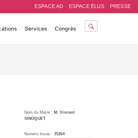
ESPACE AD
ESPACE ÉLUS
PRESSE
cations
Services
Congrès
Nom du Maire :
M. Vincent
SINOQUET
Numéro Insee :
35264