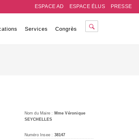
ESPACE AD
ESPACE ÉLUS
PRESSE
cations
Services
Congrès
Nom du Maire :
Mme Véronique
SEYCHELLES
Numéro Insee :
38147