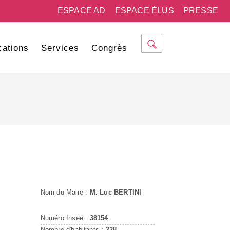
ESPACE AD
ESPACE ÉLUS
PRESSE
cations
Services
Congrès
Nom du Maire :
M. Luc BERTINI
Numéro Insee :
38154
Nombre d'habitants :
228