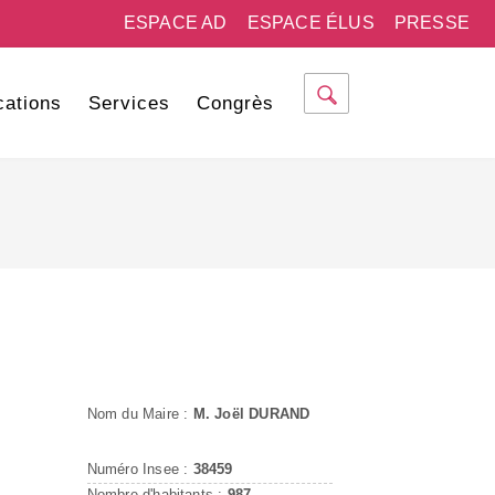
ESPACE AD
ESPACE ÉLUS
PRESSE
cations
Services
Congrès
Nom du Maire :
M. Joël DURAND
Numéro Insee :
38459
Nombre d'habitants :
987