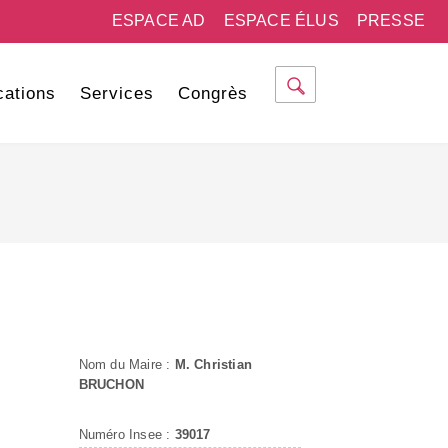
ESPACE AD
ESPACE ÉLUS
PRESSE
cations
Services
Congrès
Nom du Maire :
M. Christian
BRUCHON
Numéro Insee :
39017