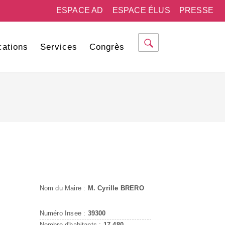
ESPACE AD
ESPACE ÉLUS
PRESSE
cations
Services
Congrès
Nom du Maire :
M. Cyrille BRERO
Numéro Insee :
39300
Nombre d'habitants :
17 480