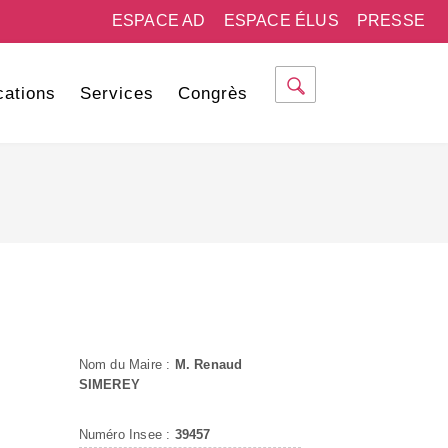
ESPACE AD
ESPACE ÉLUS
PRESSE
cations
Services
Congrès
Nom du Maire :
M. Renaud
SIMEREY
Numéro Insee :
39457