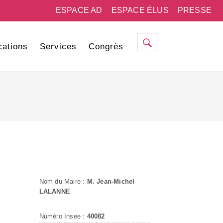
ESPACE AD
ESPACE ÉLUS
PRESSE
cations
Services
Congrès
Nom du Maire :
M. Jean-Michel
LALANNE
Numéro Insee :
40082