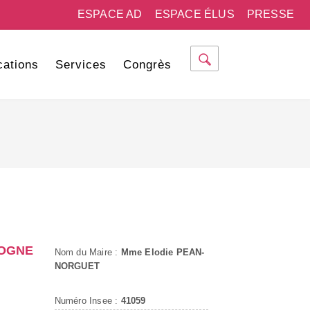
ESPACE AD
ESPACE ÉLUS
PRESSE
cations
Services
Congrès
LOGNE
Nom du Maire :
Mme Elodie PEAN-
NORGUET
Numéro Insee :
41059