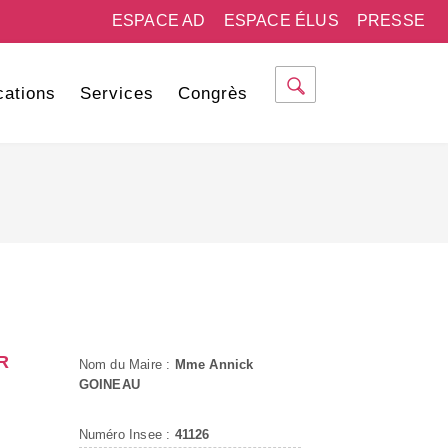
ESPACE AD
ESPACE ÉLUS
PRESSE
cations
Services
Congrès
R
Nom du Maire :
Mme Annick
GOINEAU
Numéro Insee :
41126