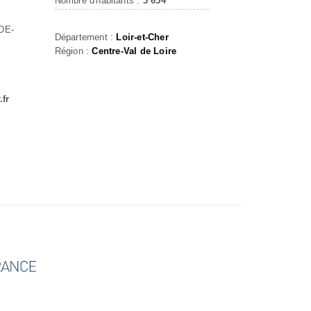
Nombre d'habitants :
3 654
DE-
Département :
Loir-et-Cher
Région :
Centre-Val de Loire
fr