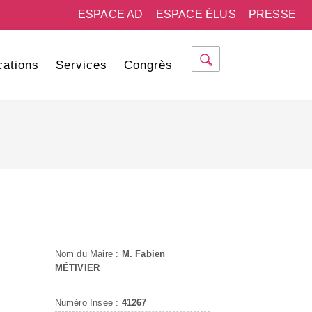
ESPACE AD
ESPACE ÉLUS
PRESSE
cations
Services
Congrès
Nom du Maire :
M. Fabien
MÉTIVIER
Numéro Insee :
41267