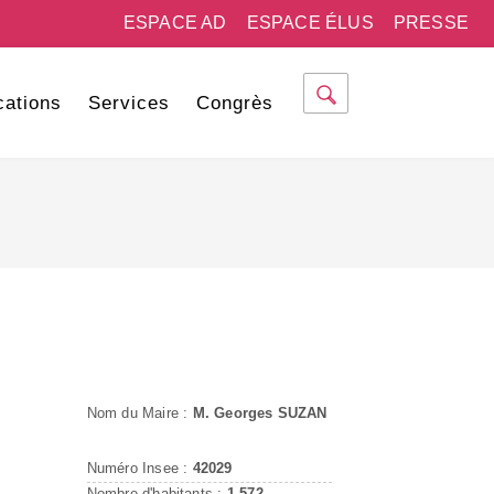
ESPACE AD
ESPACE ÉLUS
PRESSE
cations
Services
Congrès
Nom du Maire :
M. Georges SUZAN
Numéro Insee :
42029
Nombre d'habitants :
1 572