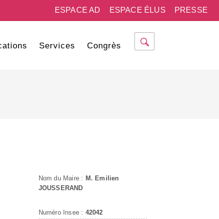
ESPACE AD
ESPACE ÉLUS
PRESSE
cations
Services
Congrès
Nom du Maire :
M. Emilien
JOUSSERAND
Numéro Insee :
42042