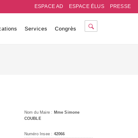
ESPACE AD
ESPACE ÉLUS
PRESSE
cations
Services
Congrès
Nom du Maire :
Mme Simone
COUBLE
Numéro Insee :
42066