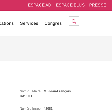
ESPACE AD
ESPACE ÉLUS
PRESSE
cations
Services
Congrès
Nom du Maire :
M. Jean-François
RASCLE
Numéro Insee :
42081