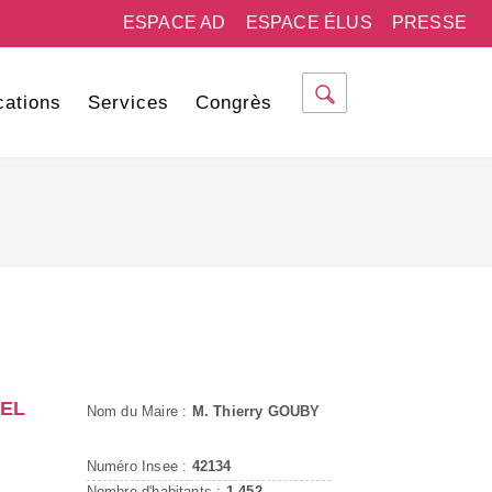
ESPACE AD
ESPACE ÉLUS
PRESSE
cations
Services
Congrès
TEL
Nom du Maire :
M. Thierry GOUBY
Numéro Insee :
42134
Nombre d'habitants :
1 452