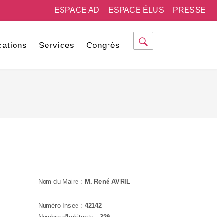
ESPACE AD
ESPACE ÉLUS
PRESSE
cations
Services
Congrès
Nom du Maire :
M. René AVRIL
Numéro Insee :
42142
Nombre d'habitants :
329