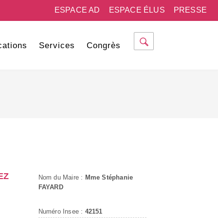
ESPACE AD
ESPACE ÉLUS
PRESSE
cations
Services
Congrès
EZ
Nom du Maire :
Mme Stéphanie
FAYARD
Numéro Insee :
42151