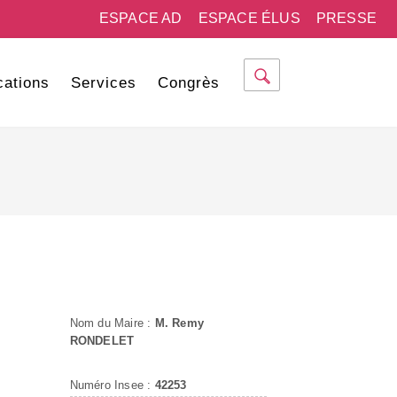
ESPACE AD
ESPACE ÉLUS
PRESSE
cations
Services
Congrès
Nom du Maire :
M. Remy
RONDELET
Numéro Insee :
42253